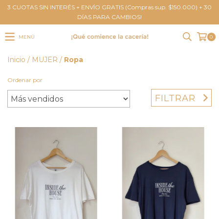
3 CUOTAS SIN INTERÉS + ENVÍO GRATIS (Compras sup. $150.000) + 30
DÍAS PARA CAMBIOS!
MENÚ
0
Inicio
/
MUJER
/
Ropa
Ordenar por
FILTRAR