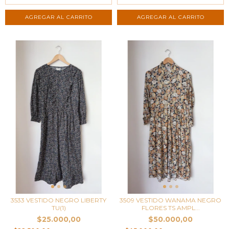
3533 VESTIDO NEGRO LIBERTY
3509 VESTIDO WANAMA NEGRO
TU(1)
FLORES TS AMPL...
$25.000,00
$50.000,00