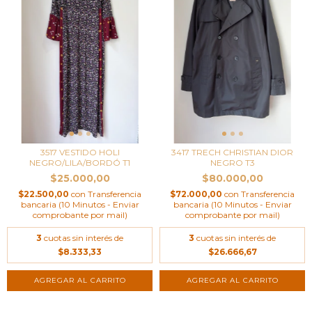
3517 VESTIDO HOLI
3417 TRECH CHRISTIAN DIOR
NEGRO/LILA/BORDÓ T1
NEGRO T3
$25.000,00
$80.000,00
$22.500,00
con
Transferencia
$72.000,00
con
Transferencia
bancaria (10 Minutos - Enviar
bancaria (10 Minutos - Enviar
comprobante por mail)
comprobante por mail)
3
cuotas sin interés de
3
cuotas sin interés de
$8.333,33
$26.666,67