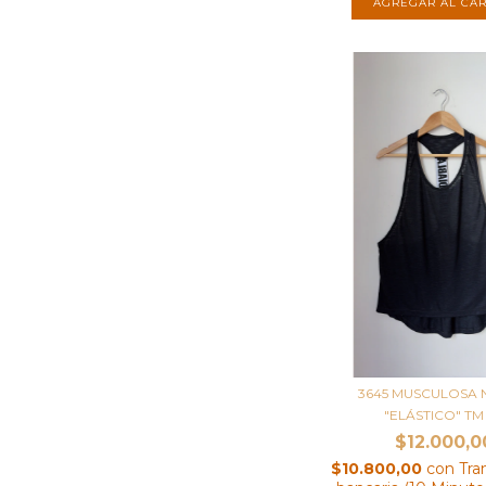
3645 MUSCULOSA
"ELÁSTICO" TM 
$12.000,0
$10.800,00
con
Tra