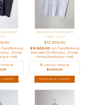
LOSA NEGRO
3651 MUSCULOSA BLANCO
" TS
"CARA" TS Y M
00,00
$12.000,00
n
Transferencia
$10.800,00
con
Transferencia
nutos - Enviar
bancaria (10 Minutos - Enviar
 por mail)
comprobante por mail)
 interés de
3
cuotas sin interés de
0,00
$4.000,00
L CARRITO
AGREGAR AL CARRITO