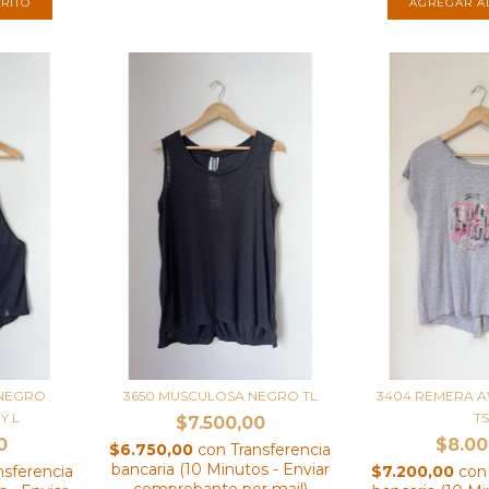
 NEGRO
3650 MUSCULOSA NEGRO TL
3404 REMERA A
Y L
T
$7.500,00
0
$8.00
$6.750,00
con
Transferencia
bancaria (10 Minutos - Enviar
nsferencia
$7.200,00
con