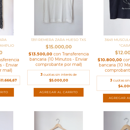
ZARA
1391 REMERA ZARA HUESO TXS
3649 MUSCU
 AMPLIO
"CARA
$15.000,00
0
$12.0
$13.500,00
con
Transferencia
bancaria (10 Minutos - Enviar
nsferencia
$10.800,00
co
comprobante por mail)
 - Enviar
bancaria (10 Mi
 mail)
comprobante
3
cuotas sin interés de
$11.666,67
$5.000,00
3
cuotas sin
$4.00
AGREGAR A