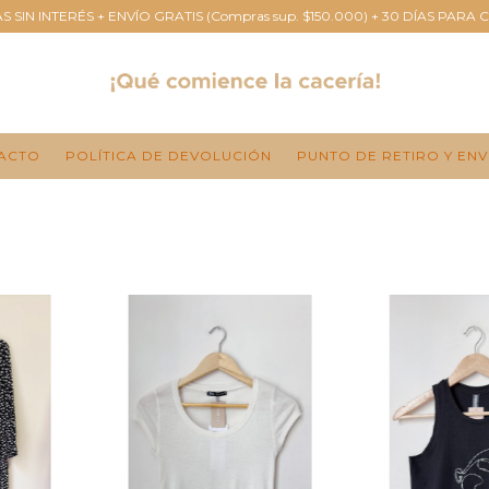
S SIN INTERÉS + ENVÍO GRATIS (Compras sup. $150.000) + 30 DÍAS PARA 
ACTO
POLÍTICA DE DEVOLUCIÓN
PUNTO DE RETIRO Y ENV