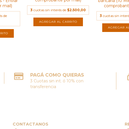
comprobante por mail)
 - Enviar
bancaria (10 Mi
 mail)
comprobante
3
cuotas sin interés de
$2.500,00
és de
3
cuotas sin inter
AGREGAR AL CARRITO
RITO
PAGÁ COMO QUIERAS
3 Cuotas sin int. ó 10% con
transferencia
CONTACTANOS
R