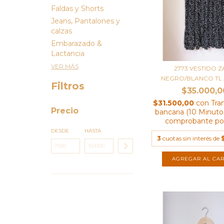
Faldas y Shorts
Jeans, Pantalones y
calzas
Embarazado &
Lactancia
VER MÁS
2773 VESTIDO 
NEGRO/BLANCO TL
Filtros
$35.000,0
$31.500,00
con
Tra
Precio
bancaria (10 Minutos
comprobante por
DESDE
HASTA
3
cuotas sin interés de