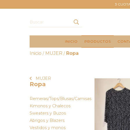
3 CUOTA
INICIO
PRODUCTOS
CONT
Inicio
MUJER
Ropa
/
/
MUJER
Ropa
Remeras/Tops/Blusas/Camisas
Kimonos y Chalecos
Sweaters y Buzos
Abrigos y Blazers
Vestidos y monos