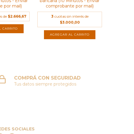
nutos - Enviar
bancaria (10 Minutos - Enviar
 por mail)
comprobante por mail)
és de
$2.666,67
3
cuotas sin interés de
$3.000,00
COMPRÁ CON SEGURIDAD
Tus datos siempre protegidos
EDES SOCIALES