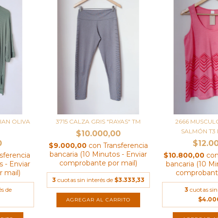
IAN OLIVA
3715 CALZA GRIS "RAYAS" TM
2666 MUSCU
SALMÓN T3
$10.000,00
0
$12.0
$9.000,00
con
Transferencia
bancaria (10 Minutos - Enviar
sferencia
$10.800,00
co
comprobante por mail)
 - Enviar
bancaria (10 Mi
 mail)
comprobante
3
cuotas sin interés de
$3.333,33
és de
3
cuotas sin
$4.00