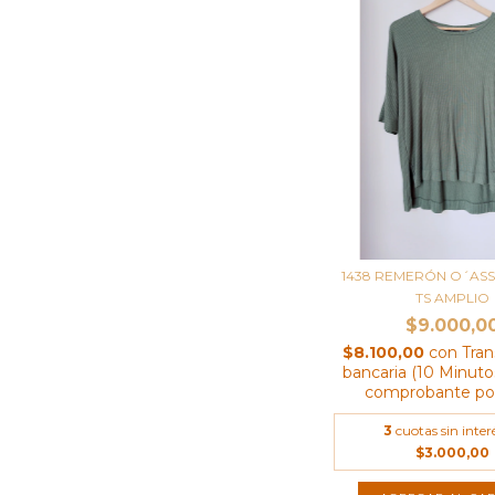
1438 REMERÓN O´ASS
TS AMPLIO
$9.000,0
$8.100,00
con
Tran
bancaria (10 Minutos
comprobante por
3
cuotas sin inter
$3.000,00