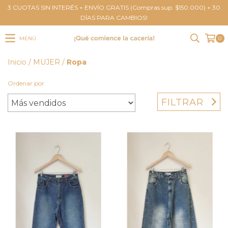
3 CUOTAS SIN INTERÉS + ENVÍO GRATIS (Compras sup. $150.000) + 30
DÍAS PARA CAMBIOS!
MENÚ
0
Inicio
/
MUJER
/
Ropa
Ordenar por
FILTRAR