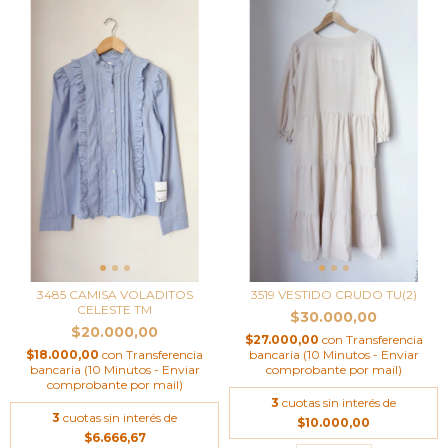
3485 CAMISA VOLADITOS
3519 VESTIDO CRUDO TU(2)
CELESTE TM
$30.000,00
$20.000,00
$27.000,00
con
Transferencia
$18.000,00
con
Transferencia
bancaria (10 Minutos - Enviar
bancaria (10 Minutos - Enviar
comprobante por mail)
comprobante por mail)
3
cuotas sin interés de
3
cuotas sin interés de
$10.000,00
$6.666,67