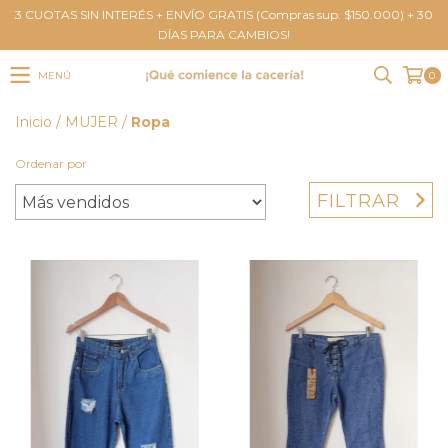
3 CUOTAS SIN INTERÉS + ENVÍO GRATIS (Compras sup. $150.000) + 30
DÍAS PARA CAMBIOS!
MENÚ
0
Inicio
/
MUJER
/
Ropa
Ordenar por
FILTRAR