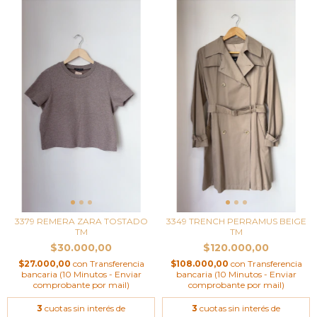
3379 REMERA ZARA TOSTADO
3349 TRENCH PERRAMUS BEIGE
TM
TM
$30.000,00
$120.000,00
$27.000,00
con
Transferencia
$108.000,00
con
Transferencia
bancaria (10 Minutos - Enviar
bancaria (10 Minutos - Enviar
comprobante por mail)
comprobante por mail)
3
cuotas sin interés de
3
cuotas sin interés de