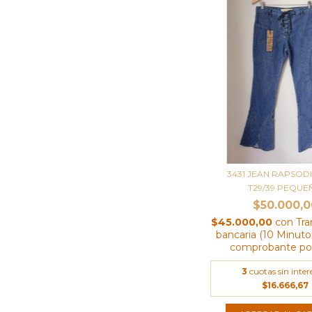
3431 JEAN RAPSOD
T29/39 PEQUE
$50.000,0
$45.000,00
con
Tra
bancaria (10 Minutos
comprobante por
3
cuotas sin inter
$16.666,67