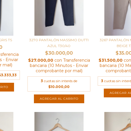
GRIS TS
3270 PANTALÓN MASSIMO DUTTI
3267 PANTALÓN 
AZUL T30/40
BEIGE 
0
$30.000,00
$35.0
nsferencia
 - Enviar
$27.000,00
con
Transferencia
$31.500,00
co
 mail)
bancaria (10 Minutos - Enviar
bancaria (10 Mi
comprobante por mail)
comprobante
$3.333,33
3
cuotas sin interés de
3
cuotas sin inter
$10.000,00