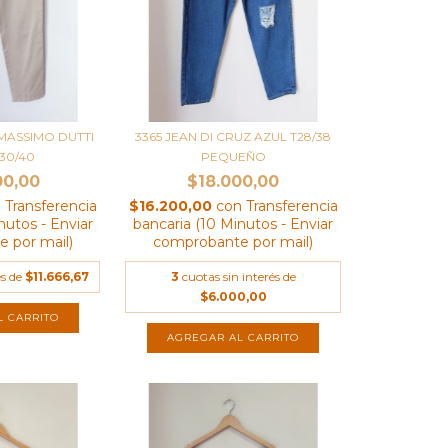
MASSIMO DUTTI
3365 JEAN DI CRUZ AZUL T28/38
T30/40
PEQUEÑO
00,00
$18.000,00
n
Transferencia
$16.200,00
con
Transferencia
nutos - Enviar
bancaria (10 Minutos - Enviar
 por mail)
comprobante por mail)
és de
$11.666,67
3
cuotas sin interés de
$6.000,00