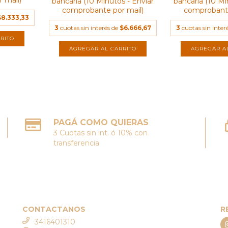
 mail)
bancaria (10 Minutos - Enviar
bancaria (10 Mi
comprobante por mail)
comprobante
$8.333,33
3
cuotas sin interés de
$6.666,67
3
cuotas sin inter
PAGÁ COMO QUIERAS
3 Cuotas sin int. ó 10% con
transferencia
CONTACTANOS
R
3416401310