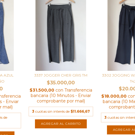
IA AZUL
3337 JOGGER CHER GRIS TM
3302 JOGGING 
ÑO
T4
$35.000,00
0
$20.0
$31.500,00
con
Transferencia
bancaria (10 Minutos - Enviar
nsferencia
$18.000,00
co
comprobante por mail)
 - Enviar
bancaria (10 Mi
 mail)
comprobante
3
cuotas sin interés de
$11.666,67
és de
3
cuotas sin inter