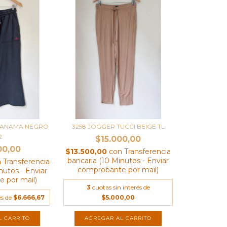
WANAMA NEGRO
3258 JOGGER TUCCI BEIGE TL
2
$15.000,00
00,00
$13.500,00
con
Transferencia
bancaria (10 Minutos - Enviar
n
Transferencia
comprobante por mail)
nutos - Enviar
 por mail)
3
cuotas sin interés de
és de
$6.666,67
$5.000,00