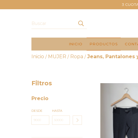
3 CUOTA
INICIO
PRODUCTOS
CONT
Inicio
MUJER
Ropa
Jeans, Pantalones 
/
/
/
Filtros
Precio
DESDE
HASTA