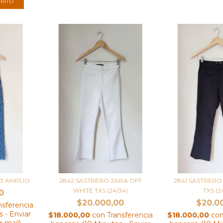
23 AMPLIO
2842 SASTRERO ZARA OFF
2841 SASTRER
WHITE TXS (24/34)
TXS (2
0
$20.000,00
$20.0
nsferencia
 - Enviar
$18.000,00
con
Transferencia
$18.000,00
co