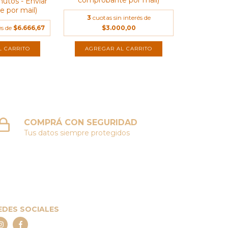
comprobante por mail)
nutos - Enviar
 por mail)
3
cuotas sin interés de
és de
$6.666,67
$3.000,00
COMPRÁ CON SEGURIDAD
Tus datos siempre protegidos
EDES SOCIALES