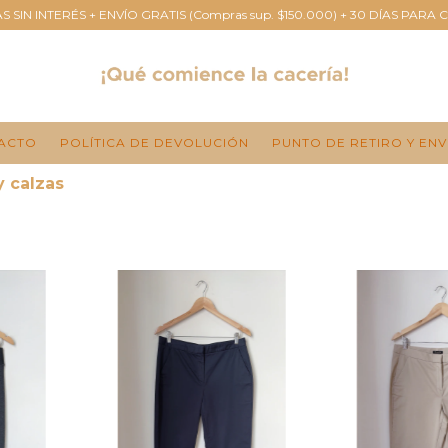
S SIN INTERÉS + ENVÍO GRATIS (Compras sup. $150.000) + 30 DÍAS PARA 
ACTO
POLÍTICA DE DEVOLUCIÓN
PUNTO DE RETIRO Y ENV
y calzas