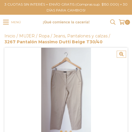
3 CUOTAS SIN INTERÉS + ENVÍO GRATIS (Compras sup. $150.000) + 30
DÍAS PARA CAMBIOS!
MENÚ
0
Inicio
/
MUJER
/
Ropa
/
Jeans, Pantalones y calzas
/
3267 Pantalón Massimo Dutti Beige T30/40