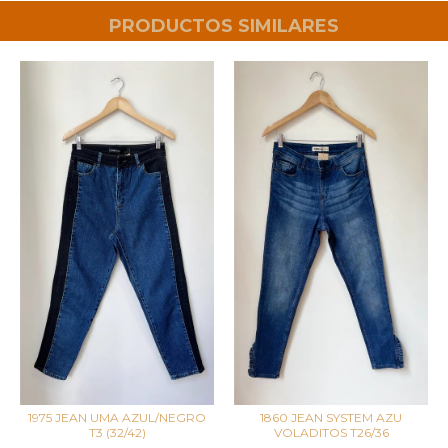
PRODUCTOS SIMILARES
1975 JEAN UMA AZUL/NEGRO
1860 JEAN SYSTEM AZU
T3 (32/42)
VOLADITOS T26/36