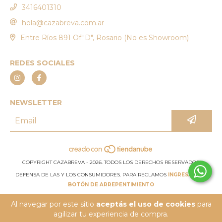
3416401310
hola@cazabreva.com.ar
Entre Ríos 891 Of."D", Rosario (No es Showroom)
REDES SOCIALES
NEWSLETTER
COPYRIGHT CAZABREVA - 2026. TODOS LOS DERECHOS RESERVADOS.
DEFENSA DE LAS Y LOS CONSUMIDORES. PARA RECLAMOS
INGRESÁ ACÁ.
BOTÓN DE ARREPENTIMIENTO
Al navegar por este sitio
aceptás el uso de cookies
para
agilizar tu experiencia de compra.