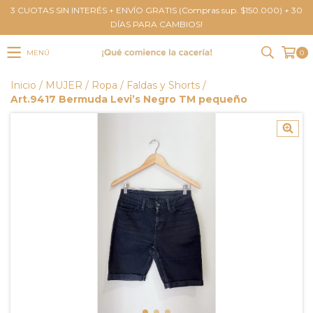
3 CUOTAS SIN INTERÉS + ENVÍO GRATIS (Compras sup. $150.000) + 30
DÍAS PARA CAMBIOS!
MENÚ
0
Inicio
/
MUJER
/
Ropa
/
Faldas y Shorts
/
Art.9417 Bermuda Levi’s Negro TM pequeño