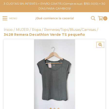
3 CUOTAS SIN INTERÉS + ENVÍO GRATIS (Compras sup. $150.000) + 30
DÍAS PARA CAMBIOS!
MENÚ
0
Inicio
/
MUJER
/
Ropa
/
Remeras/Tops/Blusas/Camisas
/
3428 Remera Decathlon Verde TS pequeño