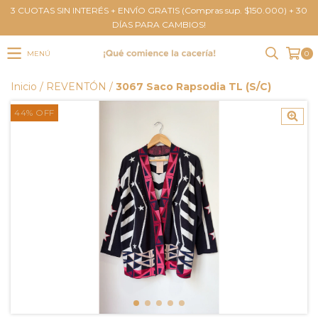
3 CUOTAS SIN INTERÉS + ENVÍO GRATIS (Compras sup. $150.000) + 30
DÍAS PARA CAMBIOS!
MENÚ
0
Inicio
/
REVENTÓN
/
3067 Saco Rapsodia TL (S/C)
44
%
OFF