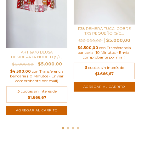
1138 REMERA TUCCI COBRE
TXS PEQUEÑO (S/C...
$5.000,00
$20.000,00
$4.500,00
con
Transferencia
ART.6970 BLUSA
bancaria (10 Minutos - Enviar
DESIDERATA NUDE T1 (S/C)
comprobante por mail)
$5.000,00
$15.000,00
3
cuotas sin interés de
$4.500,00
con
Transferencia
$1.666,67
bancaria (10 Minutos - Enviar
comprobante por mail)
AGREGAR AL CARRITO
3
cuotas sin interés de
$1.666,67
AGREGAR AL CARRITO