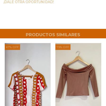
¡DALE OTRA OPORTUNIDAD!
PRODUCTOS SIMILARES
67
%
OFF
75
%
OFF