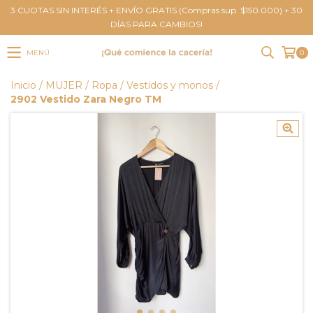
3 CUOTAS SIN INTERÉS + ENVÍO GRATIS (Compras sup. $150.000) + 30
DÍAS PARA CAMBIOS!
MENÚ
0
Inicio
/
MUJER
/
Ropa
/
Vestidos y monos
/
2902 Vestido Zara Negro TM