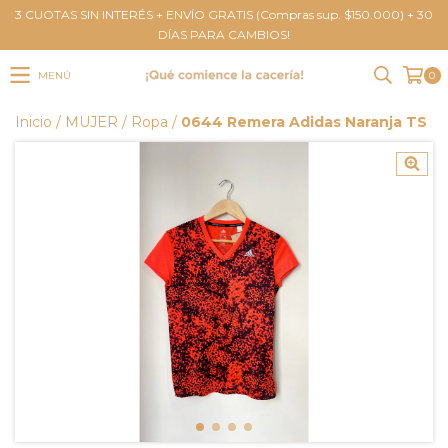
3 CUOTAS SIN INTERÉS + ENVÍO GRATIS (Compras sup. $150.000) + 30
DÍAS PARA CAMBIOS!
MENÚ
0
Inicio
/
MUJER
/
Ropa
/
0644 Remera Adidas Naranja TS