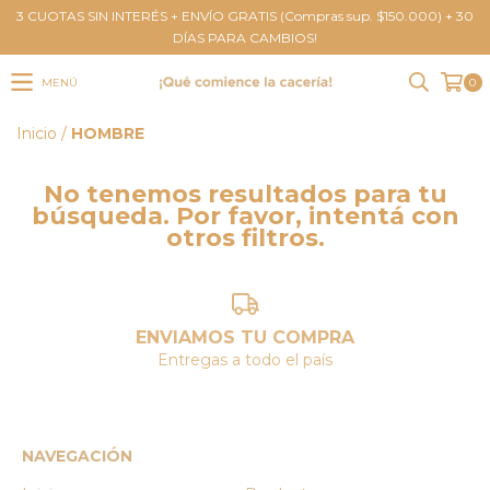
3 CUOTAS SIN INTERÉS + ENVÍO GRATIS (Compras sup. $150.000) + 30
DÍAS PARA CAMBIOS!
MENÚ
0
Inicio
/
HOMBRE
No tenemos resultados para tu
búsqueda. Por favor, intentá con
otros filtros.
ENVIAMOS TU COMPRA
Entregas a todo el país
NAVEGACIÓN